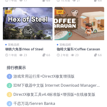
1 年前
17
6.6
10 月前
21
6.6
VIP
VIP
策略战棋
策略战棋
钢铁六角形/Hex of Steel
咖啡大篷车/Coffee Caravan
1 年前
23
6.6
2 年前
23
6.6
排行榜展示
游戏常用运行库+DirectX修复增强版
1
IDM下载器中文版 Internet Download Manager v6.42.36 IDM
2
DirectX修复工具v4.4标准版+增强版+在线修复版
3
千恋万花/Senren Banka
4