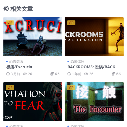
相关文章
VIP
VIP
恐怖惊悚
恐怖惊悚
极痛/Excrucia
BACKROOMS: 恐惧/BACKRO
OMS: APPREHENSION
3 月前
26
6.6
1 年前
36
6.6
VIP
VIP
恐怖惊悚
恐怖惊悚