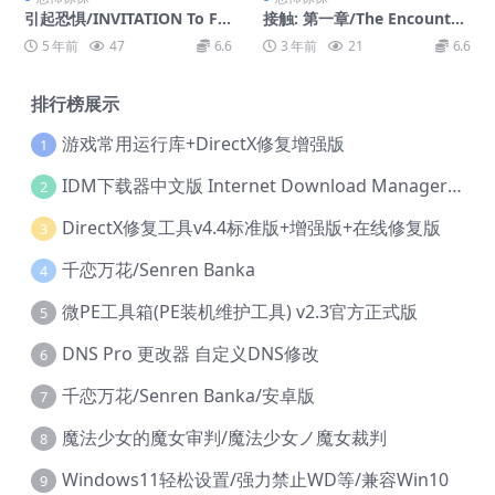
引起恐惧/INVITATION To FE
接触: 第一章/The Encounter:
AR
Chapter One
5 年前
47
6.6
3 年前
21
6.6
排行榜展示
游戏常用运行库+DirectX修复增强版
1
IDM下载器中文版 Internet Download Manager v6.42.36 IDM
2
DirectX修复工具v4.4标准版+增强版+在线修复版
3
千恋万花/Senren Banka
4
微PE工具箱(PE装机维护工具) v2.3官方正式版
5
DNS Pro 更改器 自定义DNS修改
6
千恋万花/Senren Banka/安卓版
7
魔法少女的魔女审判/魔法少女ノ魔女裁判
8
Windows11轻松设置/强力禁止WD等/兼容Win10
9