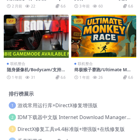
nk/支持网络联机
络联机
2 月前
22
6.6
3 年前
60
6.6
VIP
VIP
联机整合
联机整合
随身摄像机/Bodycam/支持网
终极猴子赛跑/Ultimate Mon
络联机
key Race/支持网络联机
1 年前
31
6.6
1 年前
26
6.6
排行榜展示
游戏常用运行库+DirectX修复增强版
1
IDM下载器中文版 Internet Download Manager v6.42.36 IDM
2
DirectX修复工具v4.4标准版+增强版+在线修复版
3