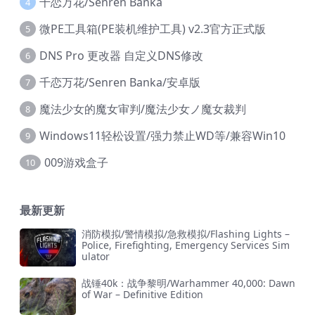
千恋万花/Senren Banka
4
微PE工具箱(PE装机维护工具) v2.3官方正式版
5
DNS Pro 更改器 自定义DNS修改
6
千恋万花/Senren Banka/安卓版
7
魔法少女的魔女审判/魔法少女ノ魔女裁判
8
Windows11轻松设置/强力禁止WD等/兼容Win10
9
009游戏盒子
10
最新更新
消防模拟/警情模拟/急救模拟/Flashing Lights –
Police, Firefighting, Emergency Services Sim
ulator
战锤40k：战争黎明/Warhammer 40,000: Dawn
of War – Definitive Edition