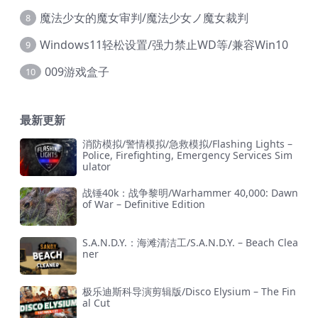
魔法少女的魔女审判/魔法少女ノ魔女裁判
8
Windows11轻松设置/强力禁止WD等/兼容Win10
9
009游戏盒子
10
最新更新
消防模拟/警情模拟/急救模拟/Flashing Lights –
Police, Firefighting, Emergency Services Sim
ulator
战锤40k：战争黎明/Warhammer 40,000: Dawn
of War – Definitive Edition
S.A.N.D.Y.：海滩清洁工/S.A.N.D.Y. – Beach Clea
ner
极乐迪斯科导演剪辑版/Disco Elysium – The Fin
al Cut