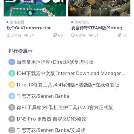
策略战棋
策略战棋
玩个Gui/Loopstructor
要塞传奇STEAM版/Strongho
ld Legends: Steam Edition
2 年前
24
6.6
6 月前
31
6.6
排行榜展示
游戏常用运行库+DirectX修复增强版
1
IDM下载器中文版 Internet Download Manager v6.42.36 IDM
2
DirectX修复工具v4.4标准版+增强版+在线修复版
3
千恋万花/Senren Banka
4
微PE工具箱(PE装机维护工具) v2.3官方正式版
5
DNS Pro 更改器 自定义DNS修改
6
千恋万花/Senren Banka/安卓版
7