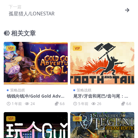
下一篇
孤星猎人/LONESTAR
相关文章
VIP
VIP
策略战棋
策略战棋
钱钱向钱冲/Gold Gold Adve
尾牙/牙齿和尾巴/齿与尾：老
nture Gold
鼠大革命/Tooth and Tail
1 年前
24
6.6
5 年前
26
6.6
VIP
VIP