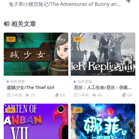
兔子和小猪历险记/The Adventures of Bunny and
Pig
相关文章
VIP
VIP
动作冒险
动作冒险
盗賊少女/The Thief Girl
尼尔：人工生命/尼尔：伪装
者/NieR Replicant
5 年前
25
6.6
5 年前
45
6.6
VIP
VIP