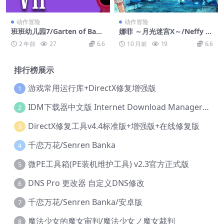
动作冒险
动作冒险
班班幼儿园7/Garten of Banb
娜菲 ～月光迷宫X～/Neffy -
an 7
Moonlight Labyrinth X
2 年前
27
6.6
10 月前
19
6.6
排行榜展示
游戏常用运行库+DirectX修复增强版
1
IDM下载器中文版 Internet Download Manager v6.42.36 IDM
2
DirectX修复工具v4.4标准版+增强版+在线修复版
3
千恋万花/Senren Banka
4
微PE工具箱(PE装机维护工具) v2.3官方正式版
5
DNS Pro 更改器 自定义DNS修改
6
千恋万花/Senren Banka/安卓版
7
魔法少女的魔女审判/魔法少女ノ魔女裁判
8