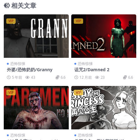
相关文章
VIP
VIP
恐怖惊悚
恐怖惊悚
外婆/恐怖奶奶/Granny
诅咒2/Damned 2
5 年前
43
6.6
12 月前
23
6.6
VIP
VIP
恐怖惊悚
恐怖惊悚