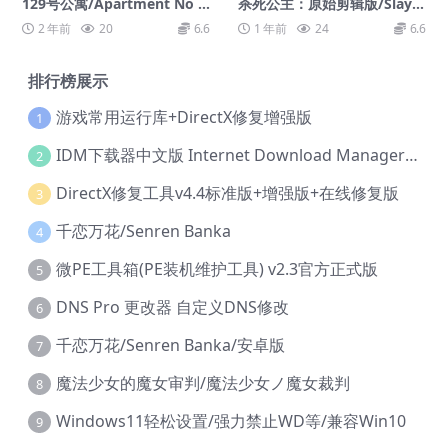
129号公寓/Apartment No 1
杀死公主：原始剪辑版/Slay t
29
he Princess — The Pristine
2 年前
20
6.6
1 年前
24
6.6
Cut
排行榜展示
游戏常用运行库+DirectX修复增强版
1
IDM下载器中文版 Internet Download Manager v6.42.36 IDM
2
DirectX修复工具v4.4标准版+增强版+在线修复版
3
千恋万花/Senren Banka
4
微PE工具箱(PE装机维护工具) v2.3官方正式版
5
DNS Pro 更改器 自定义DNS修改
6
千恋万花/Senren Banka/安卓版
7
魔法少女的魔女审判/魔法少女ノ魔女裁判
8
Windows11轻松设置/强力禁止WD等/兼容Win10
9