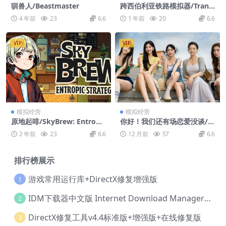
驯兽人/Beastmaster
跨西伯利亚铁路模拟器/Trans-
Siberian Railway Simulator
4 年前
23
6.6
1 年前
20
6.6
VIP
VIP
模拟经营
模拟经营
原地起啡/SkyBrew: Entropic
你好！我们还有场恋爱没谈/H
Strategist
ello Love: 18 Again
2 年前
23
6.6
12 月前
57
6.6
排行榜展示
游戏常用运行库+DirectX修复增强版
1
IDM下载器中文版 Internet Download Manager v6.42.36 IDM
2
DirectX修复工具v4.4标准版+增强版+在线修复版
3