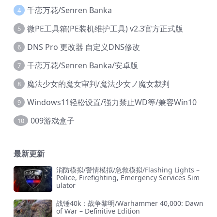
千恋万花/Senren Banka
4
微PE工具箱(PE装机维护工具) v2.3官方正式版
5
DNS Pro 更改器 自定义DNS修改
6
千恋万花/Senren Banka/安卓版
7
魔法少女的魔女审判/魔法少女ノ魔女裁判
8
Windows11轻松设置/强力禁止WD等/兼容Win10
9
009游戏盒子
10
最新更新
消防模拟/警情模拟/急救模拟/Flashing Lights –
Police, Firefighting, Emergency Services Sim
ulator
战锤40k：战争黎明/Warhammer 40,000: Dawn
of War – Definitive Edition