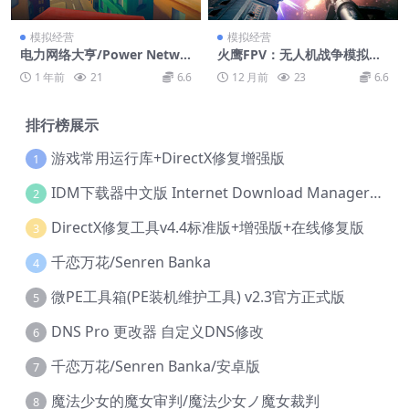
模拟经营
模拟经营
电力网络大亨/Power Netwo
火鹰FPV：无人机战争模拟器/
rk Tycoon
Firehawk FPV: Drone Warf
1 年前
21
6.6
12 月前
23
6.6
are Simulator
排行榜展示
游戏常用运行库+DirectX修复增强版
1
IDM下载器中文版 Internet Download Manager v6.42.36 IDM
2
DirectX修复工具v4.4标准版+增强版+在线修复版
3
千恋万花/Senren Banka
4
微PE工具箱(PE装机维护工具) v2.3官方正式版
5
DNS Pro 更改器 自定义DNS修改
6
千恋万花/Senren Banka/安卓版
7
魔法少女的魔女审判/魔法少女ノ魔女裁判
8