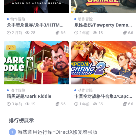
动作冒险
动作冒险
杀手暗杀世界/杀手3/HITMA
爪性损伤/Pawperty Damag
N World of Assassination
e
2 月前
28
6.6
2 年前
18
6.6
VIP
VIP
动作冒险
动作冒险
暗黑谜题/Dark Riddle
卡普空对战格斗合集2/Capco
m Fighting Collection 2
3 年前
19
6.6
1 年前
36
6.6
排行榜展示
游戏常用运行库+DirectX修复增强版
1