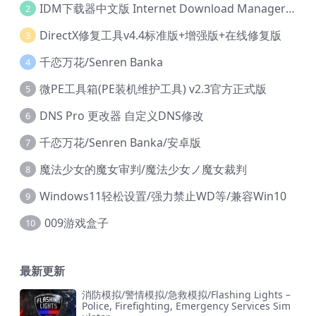
IDM下载器中文版 Internet Download Manager v6.42.36 IDM
2
DirectX修复工具v4.4标准版+增强版+在线修复版
3
千恋万花/Senren Banka
4
微PE工具箱(PE装机维护工具) v2.3官方正式版
5
DNS Pro 更改器 自定义DNS修改
6
千恋万花/Senren Banka/安卓版
7
魔法少女的魔女审判/魔法少女ノ魔女裁判
8
Windows11轻松设置/强力禁止WD等/兼容Win10
9
009游戏盒子
10
最新更新
消防模拟/警情模拟/急救模拟/Flashing Lights –
Police, Firefighting, Emergency Services Sim