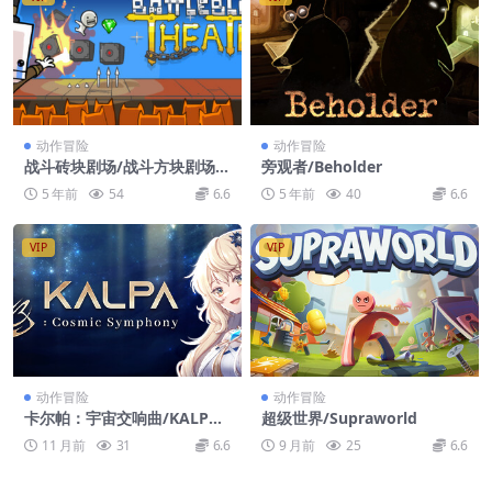
动作冒险
动作冒险
战斗砖块剧场/战斗方块剧场/
旁观者/Beholder
BattleBlock Theater
5 年前
54
6.6
5 年前
40
6.6
VIP
VIP
动作冒险
动作冒险
卡尔帕：宇宙交响曲/KALPA:
超级世界/Supraworld
Cosmic Symphony
11 月前
31
6.6
9 月前
25
6.6