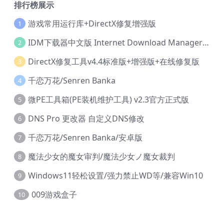
排行榜展示
游戏常用运行库+DirectX修复增强版
1
IDM下载器中文版 Internet Download Manager v6.42.36 IDM
2
DirectX修复工具v4.4标准版+增强版+在线修复版
3
千恋万花/Senren Banka
4
微PE工具箱(PE装机维护工具) v2.3官方正式版
5
DNS Pro 更改器 自定义DNS修改
6
千恋万花/Senren Banka/安卓版
7
魔法少女的魔女审判/魔法少女ノ魔女裁判
8
Windows11轻松设置/强力禁止WD等/兼容Win10
9
009游戏盒子
10