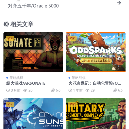
对弈五千年/Oracle 5000
相关文章
VIP
VIP
策略战棋
策略战棋
纵火游戏/ARSONATE
火花奇遇记：自动化冒险/Od
dsparks: An Automation A
3 月前
20
6.6
1 年前
29
6.6
dventure
VIP
VIP