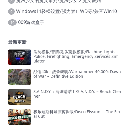
魔法少女的魔女审判/魔法少女ノ魔女裁判
8
Windows11轻松设置/强力禁止WD等/兼容Win10
9
009游戏盒子
10
最新更新
消防模拟/警情模拟/急救模拟/Flashing Lights –
Police, Firefighting, Emergency Services Sim
ulator
战锤40k：战争黎明/Warhammer 40,000: Dawn
of War – Definitive Edition
S.A.N.D.Y.：海滩清洁工/S.A.N.D.Y. – Beach Clea
ner
极乐迪斯科导演剪辑版/Disco Elysium – The Fin
al Cut