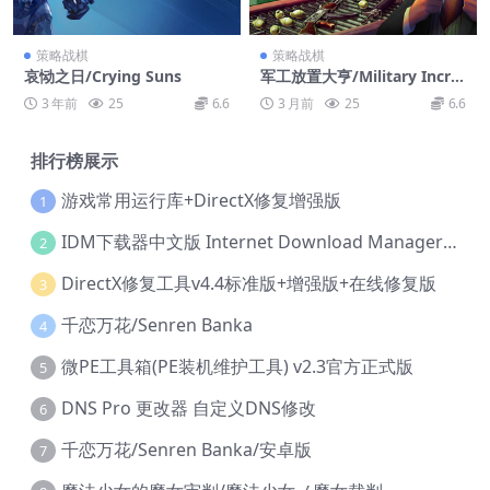
策略战棋
策略战棋
哀恸之日/Crying Suns
军工放置大亨/Military Incre
mental Complex
3 年前
25
6.6
3 月前
25
6.6
排行榜展示
游戏常用运行库+DirectX修复增强版
1
IDM下载器中文版 Internet Download Manager v6.42.36 IDM
2
DirectX修复工具v4.4标准版+增强版+在线修复版
3
千恋万花/Senren Banka
4
微PE工具箱(PE装机维护工具) v2.3官方正式版
5
DNS Pro 更改器 自定义DNS修改
6
千恋万花/Senren Banka/安卓版
7