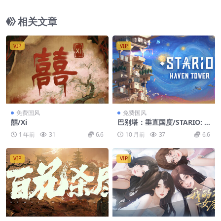
n 2
相关文章
VIP
VIP
免费国风
免费国风
囍/Xi
巴别塔：垂直国度/STARIO: H
aven Tower
1 年前
31
6.6
10 月前
37
6.6
VIP
VIP