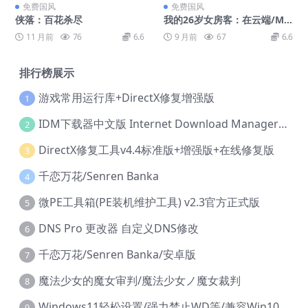
免费国风
免费国风
侠落：百花杀尽
我的26岁女房客：在云端/My
26-Year-Old Female Tenant
11 月前
76
6.6
9 月前
67
6.6
排行榜展示
游戏常用运行库+DirectX修复增强版
1
IDM下载器中文版 Internet Download Manager v6.42.36 IDM
2
DirectX修复工具v4.4标准版+增强版+在线修复版
3
千恋万花/Senren Banka
4
微PE工具箱(PE装机维护工具) v2.3官方正式版
5
DNS Pro 更改器 自定义DNS修改
6
千恋万花/Senren Banka/安卓版
7
魔法少女的魔女审判/魔法少女ノ魔女裁判
8
Windows11轻松设置/强力禁止WD等/兼容Win10
9