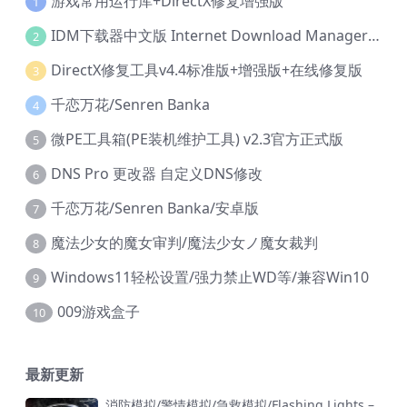
游戏常用运行库+DirectX修复增强版
1
IDM下载器中文版 Internet Download Manager v6.42.36 IDM
2
DirectX修复工具v4.4标准版+增强版+在线修复版
3
千恋万花/Senren Banka
4
微PE工具箱(PE装机维护工具) v2.3官方正式版
5
DNS Pro 更改器 自定义DNS修改
6
千恋万花/Senren Banka/安卓版
7
魔法少女的魔女审判/魔法少女ノ魔女裁判
8
Windows11轻松设置/强力禁止WD等/兼容Win10
9
009游戏盒子
10
最新更新
消防模拟/警情模拟/急救模拟/Flashing Lights –