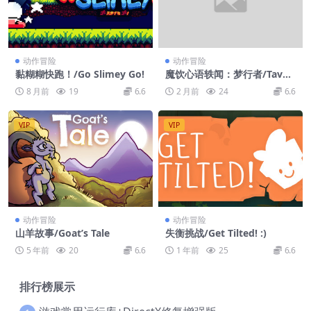
动作冒险
动作冒险
黏糊糊快跑！/Go Slimey Go!
魔饮心语轶闻：梦行者/Taver
n Talk Stories: Dreamwalke
8 月前
19
6.6
2 月前
24
6.6
r
VIP
VIP
动作冒险
动作冒险
山羊故事/Goat’s Tale
失衡挑战/Get Tilted! :)
5 年前
20
6.6
1 年前
25
6.6
排行榜展示