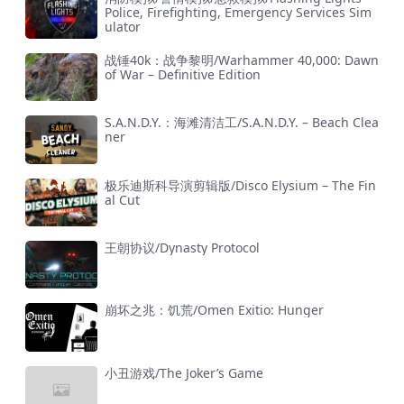
Police, Firefighting, Emergency Services Sim
ulator
战锤40k：战争黎明/Warhammer 40,000: Dawn
of War – Definitive Edition
S.A.N.D.Y.：海滩清洁工/S.A.N.D.Y. – Beach Clea
ner
极乐迪斯科导演剪辑版/Disco Elysium – The Fin
al Cut
王朝协议/Dynasty Protocol
崩坏之兆：饥荒/Omen Exitio: Hunger
小丑游戏/The Joker’s Game