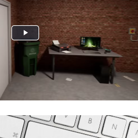
Play
Video