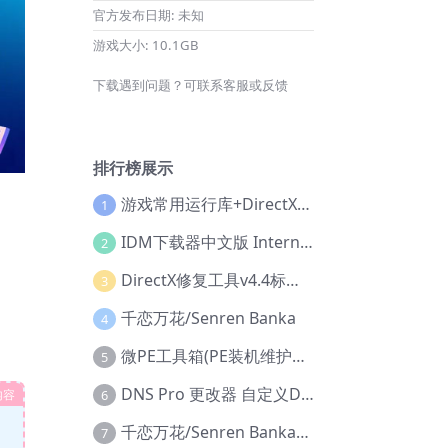
官方发布日期:
未知
游戏大小:
10.1GB
下载遇到问题？可联系客服或反馈
排行榜展示
游戏常用运行库+DirectX修复增强版
1
IDM下载器中文版 Internet Download Manager v6.42.36 IDM
2
DirectX修复工具v4.4标准版+增强版+在线修复版
3
千恋万花/Senren Banka
4
微PE工具箱(PE装机维护工具) v2.3官方正式版
5
DNS Pro 更改器 自定义DNS修改
内容
6
千恋万花/Senren Banka/安卓版
7