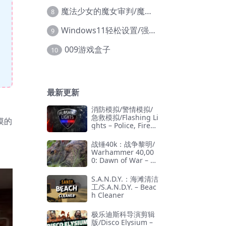
魔法少女的魔女审判/魔法少女ノ魔女裁判
8
Windows11轻松设置/强力禁止WD等/兼容Win10
9
009游戏盒子
10
最新更新
消防模拟/警情模拟/
急救模拟/Flashing Li
摸的
ghts – Police, Firefi
ghting, Emergency
Services Simulator
战锤40k：战争黎明/
Warhammer 40,00
0: Dawn of War – D
efinitive Edition
S.A.N.D.Y.：海滩清洁
工/S.A.N.D.Y. – Beac
h Cleaner
极乐迪斯科导演剪辑
版/Disco Elysium –