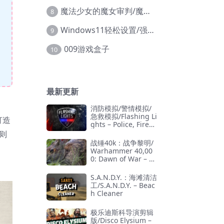
魔法少女的魔女审判/魔法少女ノ魔女裁判
8
Windows11轻松设置/强力禁止WD等/兼容Win10
9
009游戏盒子
10
最新更新
消防模拟/警情模拟/
急救模拟/Flashing Li
打造
ghts – Police, Firefi
ghting, Emergency
则
Services Simulator
战锤40k：战争黎明/
Warhammer 40,00
0: Dawn of War – D
efinitive Edition
S.A.N.D.Y.：海滩清洁
工/S.A.N.D.Y. – Beac
h Cleaner
极乐迪斯科导演剪辑
版/Disco Elysium –