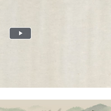
Play
Video