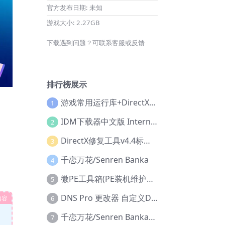
官方发布日期:
未知
游戏大小:
2.27GB
下载遇到问题？可联系客服或反馈
排行榜展示
游戏常用运行库+DirectX修复增强版
1
IDM下载器中文版 Internet Download Manager v6.42.36 IDM
2
DirectX修复工具v4.4标准版+增强版+在线修复版
3
千恋万花/Senren Banka
4
微PE工具箱(PE装机维护工具) v2.3官方正式版
5
DNS Pro 更改器 自定义DNS修改
内容
6
千恋万花/Senren Banka/安卓版
7