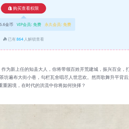
购买查看权限
6.6金币
VIP会员:
免费
永久会员:
免费
已有
864
人解锁查看
兴。作为新上任的知县大人，你将带领百姓开荒建城，振兴百业，
楼茶坊遍布大街小巷，勾栏瓦舍唱尽人世悲欢。然而歌舞升平背后
重重困境，在时代的洪流中你将如何抉择？