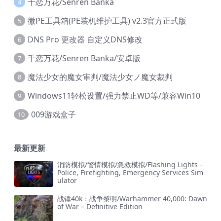
千恋万花/Senren Banka
4
微PE工具箱(PE装机维护工具) v2.3官方正式版
5
DNS Pro 更改器 自定义DNS修改
6
千恋万花/Senren Banka/安卓版
7
魔法少女的魔女审判/魔法少女ノ魔女裁判
8
Windows11轻松设置/强力禁止WD等/兼容Win10
9
009游戏盒子
10
最新更新
消防模拟/警情模拟/急救模拟/Flashing Lights –
Police, Firefighting, Emergency Services Sim
ulator
战锤40k：战争黎明/Warhammer 40,000: Dawn
of War – Definitive Edition