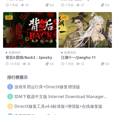
Game
s
1 年前
45
6.6
1 年前
47
6.6
VIP
VIP
免费国风
免费国风
背后3:阴戏/Back3：Spooky
江湖十一/Jianghu 11
10 月前
40
6.6
7 月前
52
6.6
排行榜展示
游戏常用运行库+DirectX修复增强版
1
IDM下载器中文版 Internet Download Manager v6.42.36 IDM
2
DirectX修复工具v4.4标准版+增强版+在线修复版
3