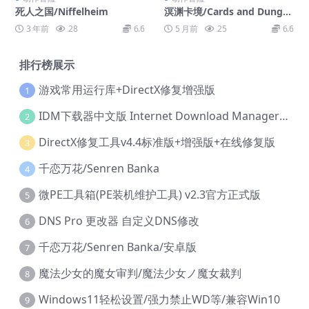
死人之国/Niffelheim
溟渊卡境/Cards and Dunge
ons
3 年前
28
6.6
5 月前
25
6.6
排行榜展示
游戏常用运行库+DirectX修复增强版
1
IDM下载器中文版 Internet Download Manager v6.42.36 IDM
2
DirectX修复工具v4.4标准版+增强版+在线修复版
3
千恋万花/Senren Banka
4
微PE工具箱(PE装机维护工具) v2.3官方正式版
5
DNS Pro 更改器 自定义DNS修改
6
千恋万花/Senren Banka/安卓版
7
魔法少女的魔女审判/魔法少女ノ魔女裁判
8
Windows11轻松设置/强力禁止WD等/兼容Win10
9