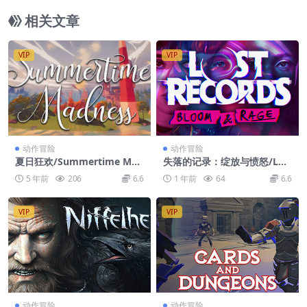
相关文章
VIP
VIP
动作冒险
动作冒险
夏日狂欢/Summertime Mad
失落的记录：绽放与愤怒/Los
ness
t Records: Bloom
5 年前
206
6.6
1 年前
64
6.6
VIP
VIP
动作冒险
动作冒险