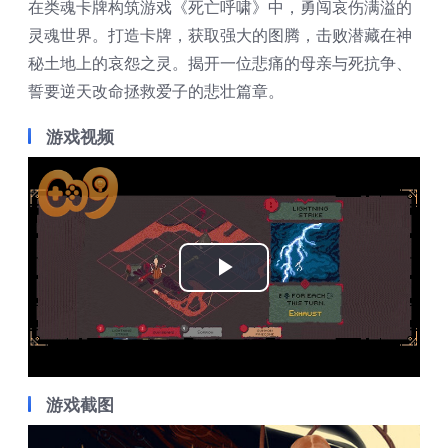
在类魂卡牌构筑游戏《死亡呼啸》中，勇闯哀伤满溢的
灵魂世界。打造卡牌，获取强大的图腾，击败潜藏在神
秘土地上的哀怨之灵。揭开一位悲痛的母亲与死抗争、
誓要逆天改命拯救爱子的悲壮篇章。
游戏视频
Play
Video
游戏截图