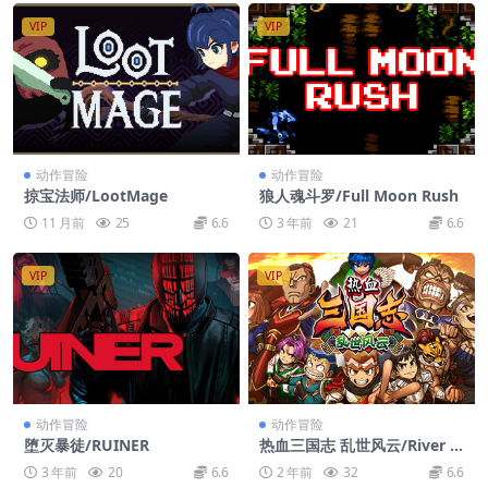
VIP
VIP
动作冒险
动作冒险
掠宝法师/LootMage
狼人魂斗罗/Full Moon Rush
11 月前
25
6.6
3 年前
21
6.6
VIP
VIP
动作冒险
动作冒险
堕灭暴徒/RUINER
热血三国志 乱世风云/River Ci
ty Saga: Three Kingdoms N
3 年前
20
6.6
2 年前
32
6.6
ext