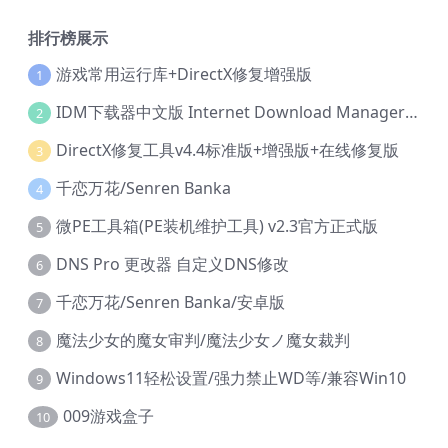
排行榜展示
游戏常用运行库+DirectX修复增强版
1
IDM下载器中文版 Internet Download Manager v6.42.36 IDM
2
DirectX修复工具v4.4标准版+增强版+在线修复版
3
千恋万花/Senren Banka
4
微PE工具箱(PE装机维护工具) v2.3官方正式版
5
DNS Pro 更改器 自定义DNS修改
6
千恋万花/Senren Banka/安卓版
7
魔法少女的魔女审判/魔法少女ノ魔女裁判
8
Windows11轻松设置/强力禁止WD等/兼容Win10
9
009游戏盒子
10