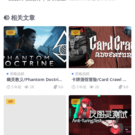
e
相关文章
VIP
VIP
策略战棋
策略战棋
幽灵教义/Phantom Doctrin
卡牌酒馆冒险/Card Crawl Ad
e
venture
5 年前
28
6.6
3 年前
26
6.6
VIP
VIP