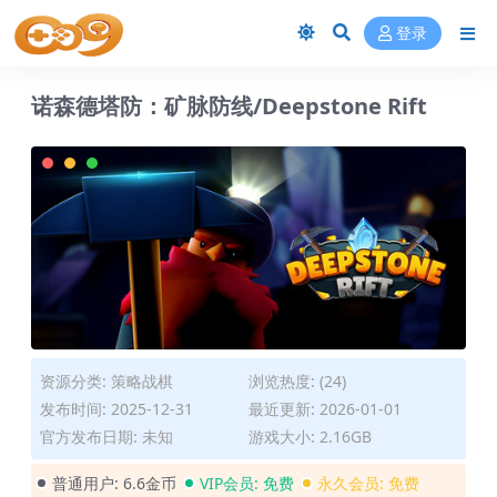
登录
诺森德塔防：矿脉防线/Deepstone Rift
资源分类:
策略战棋
浏览热度: (24)
发布时间: 2025-12-31
最近更新: 2026-01-01
官方发布日期: 未知
游戏大小: 2.16GB
普通用户:
6.6金币
VIP会员:
免费
永久会员:
免费