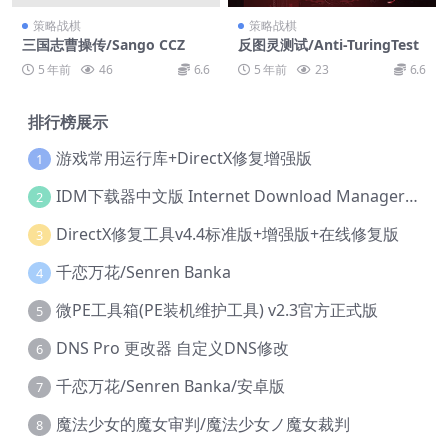
策略战棋
策略战棋
三国志曹操传/Sango CCZ
反图灵测试/Anti-TuringTest
5 年前
46
6.6
5 年前
23
6.6
排行榜展示
游戏常用运行库+DirectX修复增强版
1
IDM下载器中文版 Internet Download Manager v6.42.36 IDM
2
DirectX修复工具v4.4标准版+增强版+在线修复版
3
千恋万花/Senren Banka
4
微PE工具箱(PE装机维护工具) v2.3官方正式版
5
DNS Pro 更改器 自定义DNS修改
6
千恋万花/Senren Banka/安卓版
7
魔法少女的魔女审判/魔法少女ノ魔女裁判
8