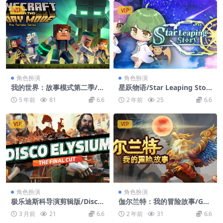
VIP
VIP
角色扮演
角色扮演
我的世界：故事模式第二季/M
星跃物语/Star Leaping Stor
inecraft: Story Mode – Seas
y
5 年前
81
6.6
2 年前
25
6.6
on Two
VIP
VIP
角色扮演
角色扮演
极乐迪斯科导演剪辑版/Disco
伽尔兰特：我的冒险故事/Garl
Elysium – The Final Cut
ant: My Story
3 月前
21
6.6
2 年前
31
6.6