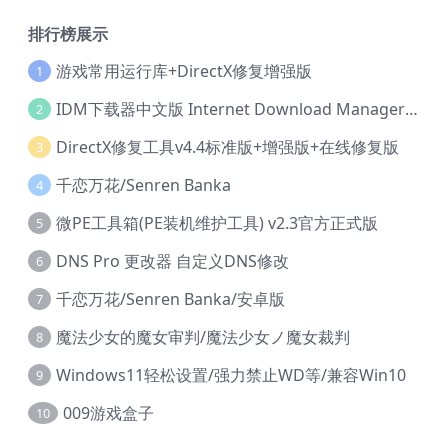
排行榜展示
游戏常用运行库+DirectX修复增强版
1
IDM下载器中文版 Internet Download Manager v6.42.36 IDM
2
DirectX修复工具v4.4标准版+增强版+在线修复版
3
千恋万花/Senren Banka
4
微PE工具箱(PE装机维护工具) v2.3官方正式版
5
DNS Pro 更改器 自定义DNS修改
6
千恋万花/Senren Banka/安卓版
7
魔法少女的魔女审判/魔法少女ノ魔女裁判
8
Windows11轻松设置/强力禁止WD等/兼容Win10
9
009游戏盒子
10