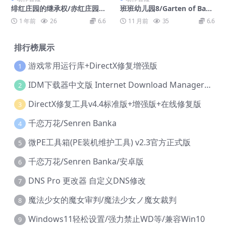
绯红庄园的继承权/赤红庄园的
班班幼儿园8/Garten of Banb
传承/The Inheritance of Cri
an 8: Anti Devil
1 年前
26
6.6
11 月前
35
6.6
mson Manor
排行榜展示
游戏常用运行库+DirectX修复增强版
1
IDM下载器中文版 Internet Download Manager v6.42.36 IDM
2
DirectX修复工具v4.4标准版+增强版+在线修复版
3
千恋万花/Senren Banka
4
微PE工具箱(PE装机维护工具) v2.3官方正式版
5
千恋万花/Senren Banka/安卓版
6
DNS Pro 更改器 自定义DNS修改
7
魔法少女的魔女审判/魔法少女ノ魔女裁判
8
Windows11轻松设置/强力禁止WD等/兼容Win10
9