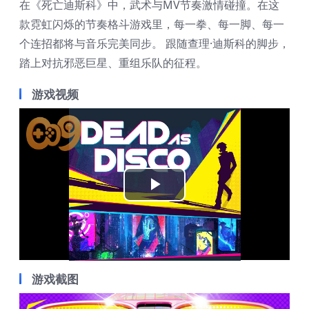
在《死亡迪斯科》中，武术与MV节奏激情碰撞。在这
款霓虹闪烁的节奏格斗游戏里，每一拳、每一脚、每一
个连招都将与音乐完美同步。 跟随查理·迪斯科的脚步，
踏上对抗邪恶巨星、重组乐队的征程。
游戏视频
Play
Video
游戏截图