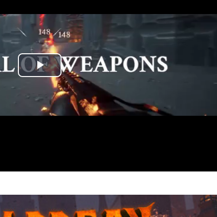
Play
Video