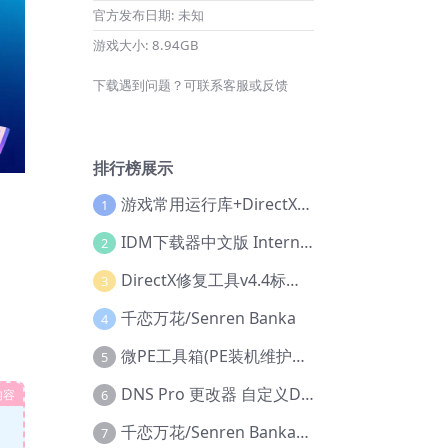
官方发布日期:
未知
游戏大小:
8.94GB
下载遇到问题？可联系客服或反馈
排行榜展示
游戏常用运行库+DirectX修复增强版
1
IDM下载器中文版 Internet Download Manager v6.42.36 IDM
2
DirectX修复工具v4.4标准版+增强版+在线修复版
3
千恋万花/Senren Banka
4
微PE工具箱(PE装机维护工具) v2.3官方正式版
5
DNS Pro 更改器 自定义DNS修改
内容
6
千恋万花/Senren Banka/安卓版
7