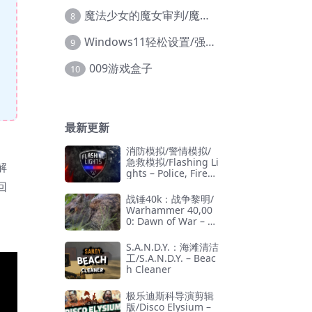
魔法少女的魔女审判/魔法少女ノ魔女裁判
8
Windows11轻松设置/强力禁止WD等/兼容Win10
9
009游戏盒子
10
最新更新
消防模拟/警情模拟/
急救模拟/Flashing Li
解
ghts – Police, Firefi
ghting, Emergency
回
Services Simulator
战锤40k：战争黎明/
Warhammer 40,00
0: Dawn of War – D
efinitive Edition
S.A.N.D.Y.：海滩清洁
工/S.A.N.D.Y. – Beac
h Cleaner
极乐迪斯科导演剪辑
版/Disco Elysium –