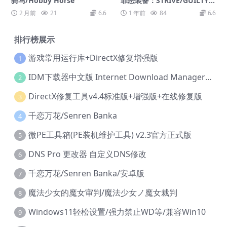
骑马/Hobby Horse
罪恶装备：STRIVE/GUILTY G
EAR -STRIVE
2 月前
21
6.6
1 年前
84
6.6
排行榜展示
游戏常用运行库+DirectX修复增强版
1
IDM下载器中文版 Internet Download Manager v6.42.36 IDM
2
DirectX修复工具v4.4标准版+增强版+在线修复版
3
千恋万花/Senren Banka
4
微PE工具箱(PE装机维护工具) v2.3官方正式版
5
DNS Pro 更改器 自定义DNS修改
6
千恋万花/Senren Banka/安卓版
7
魔法少女的魔女审判/魔法少女ノ魔女裁判
8
Windows11轻松设置/强力禁止WD等/兼容Win10
9