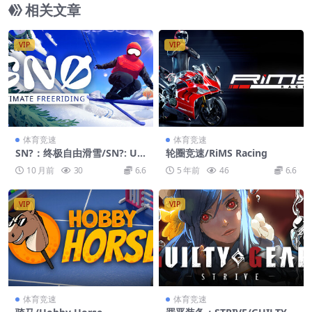
相关文章
VIP
VIP
体育竞速
体育竞速
SN?：终极自由滑雪/SN?: Ult
轮圈竞速/RiMS Racing
imate Freeriding
10 月前
30
6.6
5 年前
46
6.6
VIP
VIP
体育竞速
体育竞速