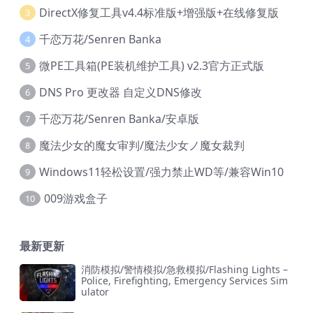
DirectX修复工具v4.4标准版+增强版+在线修复版
3
千恋万花/Senren Banka
4
微PE工具箱(PE装机维护工具) v2.3官方正式版
5
DNS Pro 更改器 自定义DNS修改
6
千恋万花/Senren Banka/安卓版
7
魔法少女的魔女审判/魔法少女ノ魔女裁判
8
Windows11轻松设置/强力禁止WD等/兼容Win10
9
009游戏盒子
10
最新更新
消防模拟/警情模拟/急救模拟/Flashing Lights –
Police, Firefighting, Emergency Services Sim
ulator