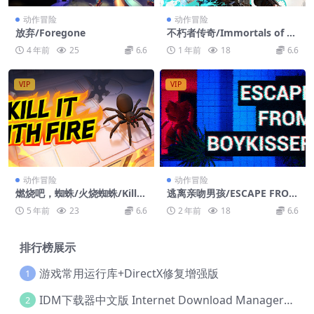
动作冒险
动作冒险
放弃/Foregone
不朽者传奇/Immortals of A
veum
4 年前
25
6.6
1 年前
18
6.6
VIP
VIP
动作冒险
动作冒险
燃烧吧，蜘蛛/火烧蜘蛛/Kill It
逃离亲吻男孩/ESCAPE FROM
With Fire
BOYKISSER
5 年前
23
6.6
2 年前
18
6.6
排行榜展示
游戏常用运行库+DirectX修复增强版
1
IDM下载器中文版 Internet Download Manager v6.42.36 IDM
2