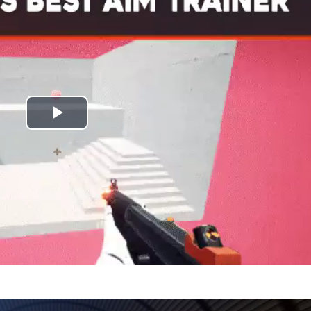
Play
Video