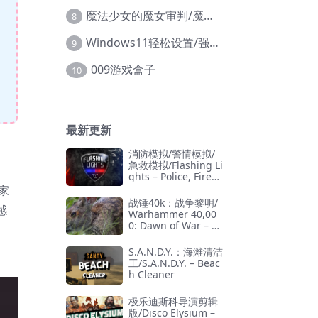
魔法少女的魔女审判/魔法少女ノ魔女裁判
8
Windows11轻松设置/强力禁止WD等/兼容Win10
9
009游戏盒子
10
最新更新
消防模拟/警情模拟/
急救模拟/Flashing Li
ghts – Police, Firefi
ghting, Emergency
家
Services Simulator
战锤40k：战争黎明/
感
Warhammer 40,00
0: Dawn of War – D
efinitive Edition
S.A.N.D.Y.：海滩清洁
工/S.A.N.D.Y. – Beac
h Cleaner
极乐迪斯科导演剪辑
版/Disco Elysium –