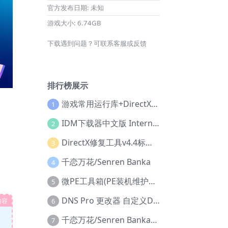
官方发布日期:
未知
游戏大小:
6.74GB
下载遇到问题？可联系客服或反馈
排行榜展示
游戏常用运行库+DirectX修复增强版
1
IDM下载器中文版 Internet Download Manager v6.42.36 IDM
2
DirectX修复工具v4.4标准版+增强版+在线修复版
3
千恋万花/Senren Banka
4
微PE工具箱(PE装机维护工具) v2.3官方正式版
5
DNS Pro 更改器 自定义DNS修改
内容
6
千恋万花/Senren Banka/安卓版
7