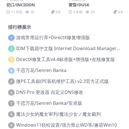
切口/INCISION
黄昏/DUSK
11 月前
35
6.6
2 年前
29
6.6
排行榜展示
游戏常用运行库+DirectX修复增强版
1
IDM下载器中文版 Internet Download Manager v6.42.36 IDM
2
DirectX修复工具v4.4标准版+增强版+在线修复版
3
千恋万花/Senren Banka
4
微PE工具箱(PE装机维护工具) v2.3官方正式版
5
DNS Pro 更改器 自定义DNS修改
6
千恋万花/Senren Banka/安卓版
7
魔法少女的魔女审判/魔法少女ノ魔女裁判
8
Windows11轻松设置/强力禁止WD等/兼容Win10
9