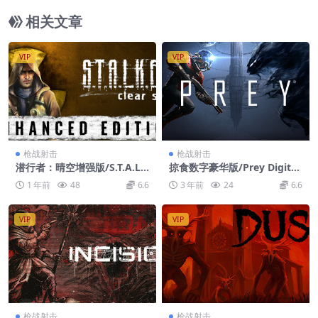
相关文章
VIP
VIP
枪战射击
枪战射击
潜行者：晴空增强版/S.T.A.L.
掠食数字豪华版/Prey Digital
K.E.R.: Clear Sky – Enhance
Deluxe Edition
1 年前
48
6.6
3 年前
24
6.6
d Edition
VIP
VIP
枪战射击
枪战射击