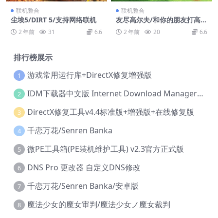
联机整合
联机整合
尘埃5/DIRT 5/支持网络联机
友尽高尔夫/和你的朋友打高尔
夫/Golf With Your Friends/
2 年前
31
6.6
2 年前
20
6.6
支持网络联机
排行榜展示
游戏常用运行库+DirectX修复增强版
1
IDM下载器中文版 Internet Download Manager v6.42.36 IDM
2
DirectX修复工具v4.4标准版+增强版+在线修复版
3
千恋万花/Senren Banka
4
微PE工具箱(PE装机维护工具) v2.3官方正式版
5
DNS Pro 更改器 自定义DNS修改
6
千恋万花/Senren Banka/安卓版
7
魔法少女的魔女审判/魔法少女ノ魔女裁判
8