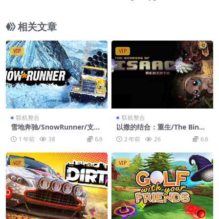
相关文章
VIP
VIP
联机整合
联机整合
雪地奔驰/SnowRunner/支持
以撒的结合：重生/The Bindi
网络联机
ng of Isaac: Rebirth/支持网
1 年前
38
6.6
2 年前
26
6.6
络联机
VIP
VIP