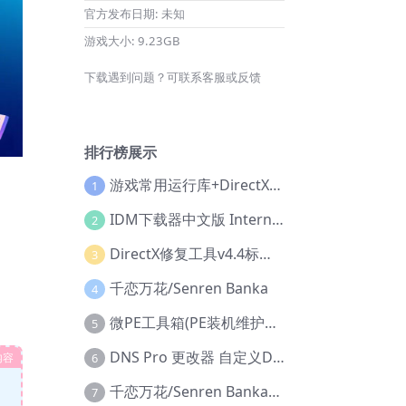
官方发布日期:
未知
游戏大小:
9.23GB
下载遇到问题？可联系客服或反馈
排行榜展示
游戏常用运行库+DirectX修复增强版
1
IDM下载器中文版 Internet Download Manager v6.42.36 IDM
2
DirectX修复工具v4.4标准版+增强版+在线修复版
3
千恋万花/Senren Banka
4
微PE工具箱(PE装机维护工具) v2.3官方正式版
5
DNS Pro 更改器 自定义DNS修改
内容
6
千恋万花/Senren Banka/安卓版
7