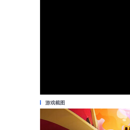
a
m
o
d
a
l
w
i
n
d
o
w
.
游戏截图