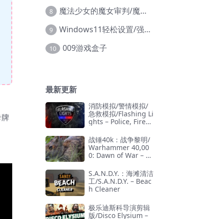
魔法少女的魔女审判/魔法少女ノ魔女裁判
8
Windows11轻松设置/强力禁止WD等/兼容Win10
9
009游戏盒子
10
最新更新
消防模拟/警情模拟/
急救模拟/Flashing Li
卡牌
ghts – Police, Firefi
ghting, Emergency
Services Simulator
战锤40k：战争黎明/
Warhammer 40,00
0: Dawn of War – D
efinitive Edition
S.A.N.D.Y.：海滩清洁
工/S.A.N.D.Y. – Beac
h Cleaner
极乐迪斯科导演剪辑
版/Disco Elysium –