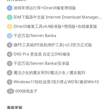
游戏常用运行库+DirectX修复增强版
1
IDM下载器中文版 Internet Download Manager v6.42.36 IDM
2
DirectX修复工具v4.4标准版+增强版+在线修复版
3
千恋万花/Senren Banka
4
微PE工具箱(PE装机维护工具) v2.3官方正式版
5
DNS Pro 更改器 自定义DNS修改
6
千恋万花/Senren Banka/安卓版
7
魔法少女的魔女审判/魔法少女ノ魔女裁判
8
Windows11轻松设置/强力禁止WD等/兼容Win10
9
009游戏盒子
10
最新更新