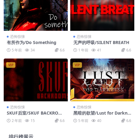
恐怖惊悚
恐怖惊悚
有所作为/Do Something
无声的呼吸/SILENT BREATH
5 年前
34
6.6
1 年前
41
6.6
VIP
VIP
恐怖惊悚
恐怖惊悚
SKUF后室/SKUF BACKROO
黑暗的欲望/Lust for Darkne
MS
ss
2 年前
15
6.6
5 年前
40
6.6
排行榜展示