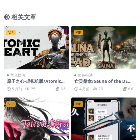
相关文章
VIP
VIP
角色扮演
角色扮演
原子之心-虚拟机版/Atomic H
亡灵桑拿/Sauna of the DEA
eart HYPERVISOR
D
5 月前
25
6.6
4 月前
28
6.6
VIP
VIP