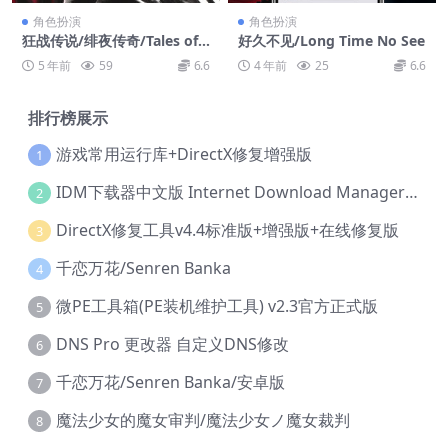
角色扮演
角色扮演
狂战传说/绯夜传奇/Tales of
好久不见/Long Time No See
Berseria
5 年前
59
6.6
4 年前
25
6.6
排行榜展示
游戏常用运行库+DirectX修复增强版
1
IDM下载器中文版 Internet Download Manager v6.42.36 IDM
2
DirectX修复工具v4.4标准版+增强版+在线修复版
3
千恋万花/Senren Banka
4
微PE工具箱(PE装机维护工具) v2.3官方正式版
5
DNS Pro 更改器 自定义DNS修改
6
千恋万花/Senren Banka/安卓版
7
魔法少女的魔女审判/魔法少女ノ魔女裁判
8