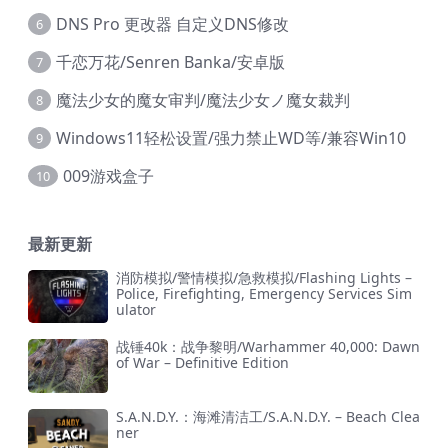
DNS Pro 更改器 自定义DNS修改
6
千恋万花/Senren Banka/安卓版
7
魔法少女的魔女审判/魔法少女ノ魔女裁判
8
Windows11轻松设置/强力禁止WD等/兼容Win10
9
009游戏盒子
10
最新更新
消防模拟/警情模拟/急救模拟/Flashing Lights –
Police, Firefighting, Emergency Services Sim
ulator
战锤40k：战争黎明/Warhammer 40,000: Dawn
of War – Definitive Edition
S.A.N.D.Y.：海滩清洁工/S.A.N.D.Y. – Beach Clea
ner