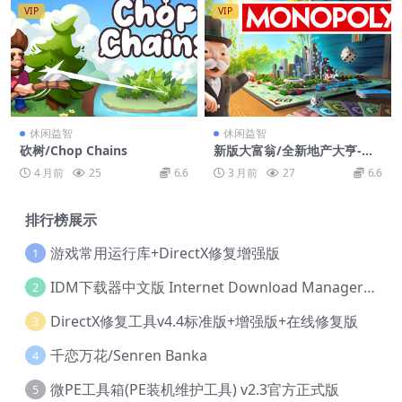
VIP
VIP
休闲益智
休闲益智
砍树/Chop Chains
新版大富翁/全新地产大亨-虚
拟机版/NEW MONOPOLY H
4 月前
25
6.6
3 月前
27
6.6
YPERVISOR
排行榜展示
游戏常用运行库+DirectX修复增强版
1
IDM下载器中文版 Internet Download Manager v6.42.36 IDM
2
DirectX修复工具v4.4标准版+增强版+在线修复版
3
千恋万花/Senren Banka
4
微PE工具箱(PE装机维护工具) v2.3官方正式版
5