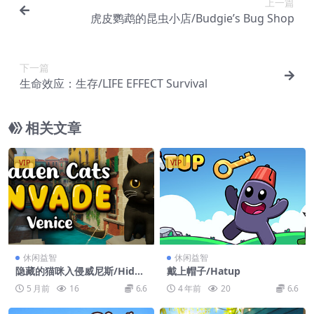
上一篇
虎皮鹦鹉的昆虫小店/Budgie’s Bug Shop
下一篇
生命效应：生存/LIFE EFFECT Survival
相关文章
VIP
VIP
休闲益智
休闲益智
隐藏的猫咪入侵威尼斯/Hidde
戴上帽子/Hatup
n Cats Invade Venice
5 月前
16
6.6
4 年前
20
6.6