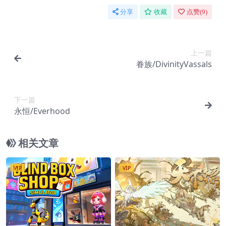
分享
收藏
点赞(
9
)
上一篇
眷族/DivinityVassals
下一篇
永恒/Everhood
相关文章
VIP
VIP