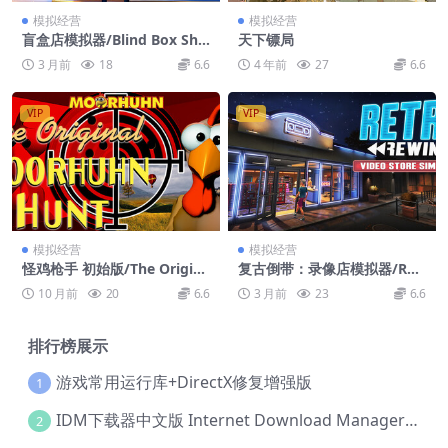
模拟经营
模拟经营
盲盒店模拟器/Blind Box Sho
天下镖局
p Simulator
3 月前
18
6.6
4 年前
27
6.6
VIP
VIP
模拟经营
模拟经营
怪鸡枪手 初始版/The Origina
复古倒带：录像店模拟器/Ret
l Moorhuhn Hunt
ro Rewind – Video Store Si
10 月前
20
6.6
3 月前
23
6.6
mulator
排行榜展示
游戏常用运行库+DirectX修复增强版
1
IDM下载器中文版 Internet Download Manager v6.42.36 IDM
2