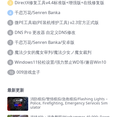
DirectX修复工具v4.4标准版+增强版+在线修复版
3
千恋万花/Senren Banka
4
微PE工具箱(PE装机维护工具) v2.3官方正式版
5
DNS Pro 更改器 自定义DNS修改
6
千恋万花/Senren Banka/安卓版
7
魔法少女的魔女审判/魔法少女ノ魔女裁判
8
Windows11轻松设置/强力禁止WD等/兼容Win10
9
009游戏盒子
10
最新更新
消防模拟/警情模拟/急救模拟/Flashing Lights –
Police, Firefighting, Emergency Services Sim
ulator
战锤40k：战争黎明/Warhammer 40,000: Dawn