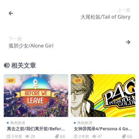
上一篇
大尾松鼠/Tail of Glory
下一篇
孤胆少女/Alone Girl
相关文章
VIP
VIP
角色扮演
角色扮演
离去之前/我们离开前/Before
女神异闻录4/Persona 4 Gold
We Leave
en
3 年前
28
6.6
2 年前
47
6.6