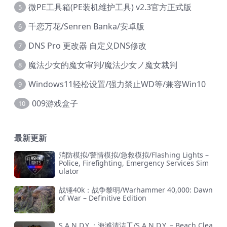
微PE工具箱(PE装机维护工具) v2.3官方正式版
5
千恋万花/Senren Banka/安卓版
6
DNS Pro 更改器 自定义DNS修改
7
魔法少女的魔女审判/魔法少女ノ魔女裁判
8
Windows11轻松设置/强力禁止WD等/兼容Win10
9
009游戏盒子
10
最新更新
消防模拟/警情模拟/急救模拟/Flashing Lights –
Police, Firefighting, Emergency Services Sim
ulator
战锤40k：战争黎明/Warhammer 40,000: Dawn
of War – Definitive Edition
S.A.N.D.Y.：海滩清洁工/S.A.N.D.Y. – Beach Clea