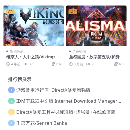
VIP
VIP
角色扮演
角色扮演
维京人：人中之狼/Vikings –
圣符国度：数字第五版/护身
Wolves of Midgard
符：数字第五版/Talisman: Di
4 年前
37
6.6
3 月前
20
6.6
gital 5th Edition
排行榜展示
游戏常用运行库+DirectX修复增强版
1
IDM下载器中文版 Internet Download Manager v6.42.36 IDM
2
DirectX修复工具v4.4标准版+增强版+在线修复版
3
千恋万花/Senren Banka
4