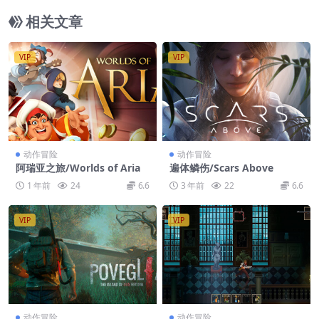
相关文章
VIP
VIP
动作冒险
动作冒险
阿瑞亚之旅/Worlds of Aria
遍体鳞伤/Scars Above
1 年前
24
6.6
3 年前
22
6.6
VIP
VIP
动作冒险
动作冒险