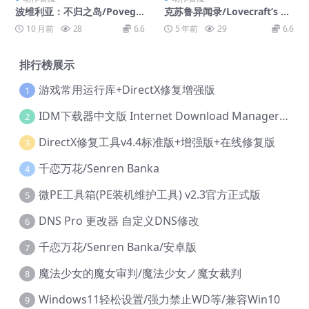
波维利亚：不归之岛/Povegli
克苏鲁异闻录/Lovecraft’s U
a: The Island of Non Retur
ntold Story
10 月前
28
6.6
5 年前
29
6.6
n
排行榜展示
游戏常用运行库+DirectX修复增强版
1
IDM下载器中文版 Internet Download Manager v6.42.36 IDM
2
DirectX修复工具v4.4标准版+增强版+在线修复版
3
千恋万花/Senren Banka
4
微PE工具箱(PE装机维护工具) v2.3官方正式版
5
DNS Pro 更改器 自定义DNS修改
6
千恋万花/Senren Banka/安卓版
7
魔法少女的魔女审判/魔法少女ノ魔女裁判
8
Windows11轻松设置/强力禁止WD等/兼容Win10
9