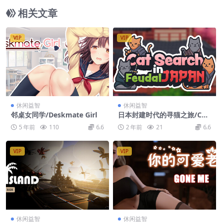
相关文章
VIP
VIP
休闲益智
休闲益智
邻桌女同学/Deskmate Girl
日本封建时代的寻猫之旅/Cat
Search in Feudal Japan
5 年前
110
6.6
2 年前
21
6.6
VIP
VIP
休闲益智
休闲益智