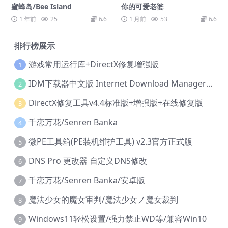
蜜蜂岛/Bee Island
你的可爱老婆
1 年前
25
6.6
1 月前
53
6.6
排行榜展示
游戏常用运行库+DirectX修复增强版
1
IDM下载器中文版 Internet Download Manager v6.42.36 IDM
2
DirectX修复工具v4.4标准版+增强版+在线修复版
3
千恋万花/Senren Banka
4
微PE工具箱(PE装机维护工具) v2.3官方正式版
5
DNS Pro 更改器 自定义DNS修改
6
千恋万花/Senren Banka/安卓版
7
魔法少女的魔女审判/魔法少女ノ魔女裁判
8
Windows11轻松设置/强力禁止WD等/兼容Win10
9