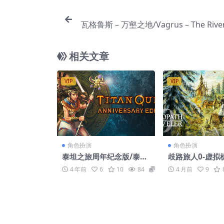
瓦格鲁斯 – 万壑之地/Vagrus – The Rive
相关文章
VIP
VIP
角色扮演
角色扮演
泰坦之旅周年纪念版/泰坦
歧路旅人0-虚拟机
之旅：不朽王座/Titan Q
OPATH TRAVEL
4 年前
6
10
84
6.6
4 月前
9
uest Anniversary Editi
PERVISOR
on