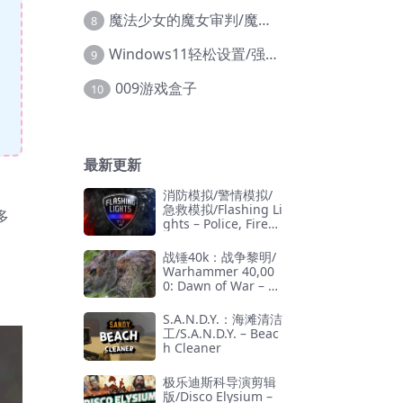
魔法少女的魔女审判/魔法少女ノ魔女裁判
8
Windows11轻松设置/强力禁止WD等/兼容Win10
9
009游戏盒子
10
最新更新
消防模拟/警情模拟/
急救模拟/Flashing Li
多
ghts – Police, Firefi
ghting, Emergency
Services Simulator
战锤40k：战争黎明/
Warhammer 40,00
0: Dawn of War – D
efinitive Edition
S.A.N.D.Y.：海滩清洁
工/S.A.N.D.Y. – Beac
h Cleaner
极乐迪斯科导演剪辑
版/Disco Elysium –