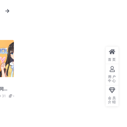
首页
用户
中心
同在/
mei
31
6.6
会员
介绍