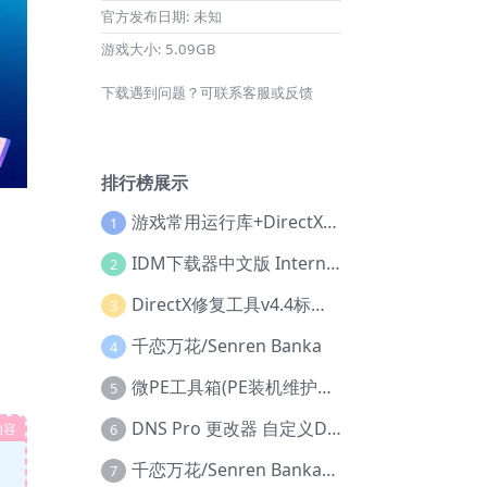
官方发布日期:
未知
游戏大小:
5.09GB
下载遇到问题？可联系客服或反馈
排行榜展示
游戏常用运行库+DirectX修复增强版
1
IDM下载器中文版 Internet Download Manager v6.42.36 IDM
2
DirectX修复工具v4.4标准版+增强版+在线修复版
3
千恋万花/Senren Banka
4
微PE工具箱(PE装机维护工具) v2.3官方正式版
5
DNS Pro 更改器 自定义DNS修改
内容
6
千恋万花/Senren Banka/安卓版
7