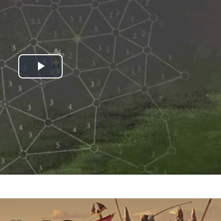
Play
Video