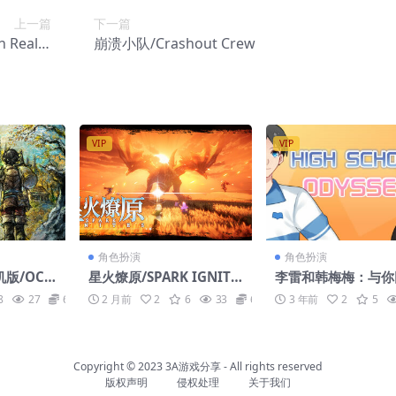
上一篇
下一篇
n Realm
崩溃小队/Crashout Crew
s
VIP
VIP
角色扮演
角色扮演
版/OCT
星火燎原/SPARK IGNITE
李雷和韩梅梅：与你
ER 0 HY
S
Lilei And Hanmei
8
27
6.6
2 月前
2
6
33
6.6
3 年前
2
5
Copyright © 2023
3A游戏分享
- All rights reserved
版权声明
侵权处理
关于我们