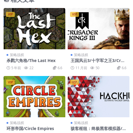
VIP
VIP
策略战棋
策略战棋
杀戮六角格/The Last Hex
王国风云3/十字军之王3/Crus
ader Kings III
5 年前
22
6.6
11 月前
50
6.6
VIP
VIP
策略战棋
策略战棋
环形帝国/Circle Empires
骇客枢纽：终极黑客模拟器/H