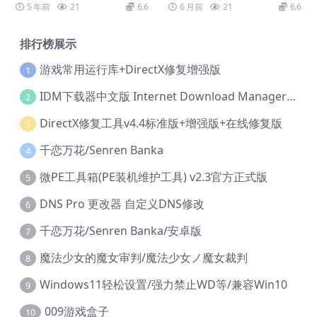
ackHub – Ultimate Hacker
5 年前
21
6.6
6 月前
21
6.6
Simulator
排行榜展示
游戏常用运行库+DirectX修复增强版
1
IDM下载器中文版 Internet Download Manager v6.42.36 IDM
2
DirectX修复工具v4.4标准版+增强版+在线修复版
3
千恋万花/Senren Banka
4
微PE工具箱(PE装机维护工具) v2.3官方正式版
5
DNS Pro 更改器 自定义DNS修改
6
千恋万花/Senren Banka/安卓版
7
魔法少女的魔女审判/魔法少女ノ魔女裁判
8
Windows11轻松设置/强力禁止WD等/兼容Win10
9
009游戏盒子
10