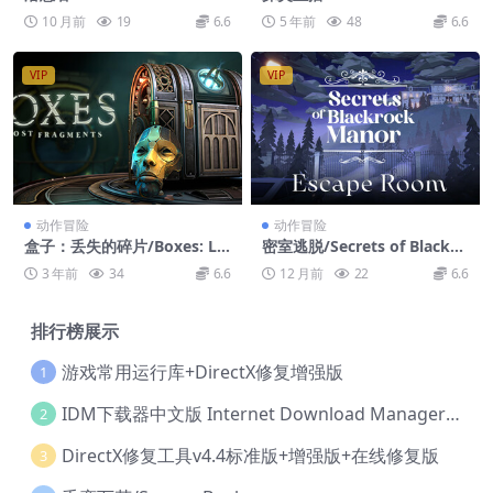
e from Hotel Izanami
10 月前
19
6.6
5 年前
48
6.6
VIP
VIP
动作冒险
动作冒险
盒子：丢失的碎片/Boxes: Lo
密室逃脱/Secrets of Blackro
st Fragments
ck Manor – Escape Room
3 年前
34
6.6
12 月前
22
6.6
排行榜展示
游戏常用运行库+DirectX修复增强版
1
IDM下载器中文版 Internet Download Manager v6.42.36 IDM
2
DirectX修复工具v4.4标准版+增强版+在线修复版
3