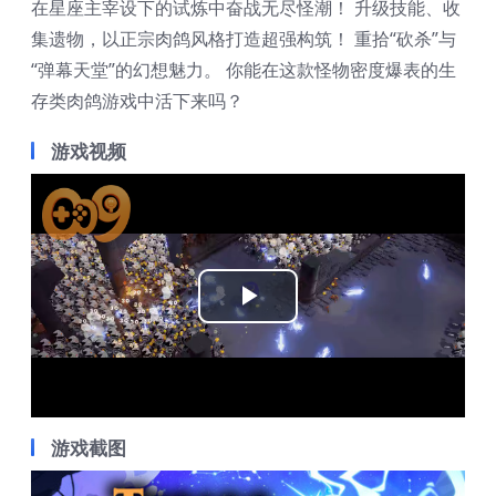
在星座主宰设下的试炼中奋战无尽怪潮！ 升级技能、收
集遗物，以正宗肉鸽风格打造超强构筑！ 重拾“砍杀”与
“弹幕天堂”的幻想魅力。 你能在这款怪物密度爆表的生
存类肉鸽游戏中活下来吗？
游戏视频
Play
Video
游戏截图