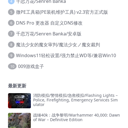
千恋万花/Senren Banka
4
微PE工具箱(PE装机维护工具) v2.3官方正式版
5
DNS Pro 更改器 自定义DNS修改
6
千恋万花/Senren Banka/安卓版
7
魔法少女的魔女审判/魔法少女ノ魔女裁判
8
Windows11轻松设置/强力禁止WD等/兼容Win10
9
009游戏盒子
10
最新更新
消防模拟/警情模拟/急救模拟/Flashing Lights –
Police, Firefighting, Emergency Services Sim
ulator
战锤40k：战争黎明/Warhammer 40,000: Dawn
of War – Definitive Edition