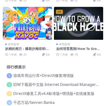
5 年前
25
6.6
1 年前
22
6.6
VIP
VIP
休闲益智
休闲益智
妖精的尾巴：爆裂沙滩排球/F
如何培育黑洞/How To Grow
AIRY TAIL: Beach Volleyball
a Black Hole
1 年前
25
6.6
1 月前
18
6.6
Havoc
排行榜展示
游戏常用运行库+DirectX修复增强版
1
IDM下载器中文版 Internet Download Manager v6.42.36 IDM
2
DirectX修复工具v4.4标准版+增强版+在线修复版
3
千恋万花/Senren Banka
4