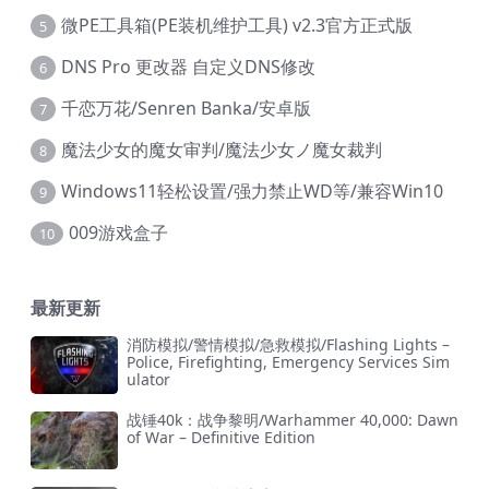
微PE工具箱(PE装机维护工具) v2.3官方正式版
5
DNS Pro 更改器 自定义DNS修改
6
千恋万花/Senren Banka/安卓版
7
魔法少女的魔女审判/魔法少女ノ魔女裁判
8
Windows11轻松设置/强力禁止WD等/兼容Win10
9
009游戏盒子
10
最新更新
消防模拟/警情模拟/急救模拟/Flashing Lights –
Police, Firefighting, Emergency Services Sim
ulator
战锤40k：战争黎明/Warhammer 40,000: Dawn
of War – Definitive Edition