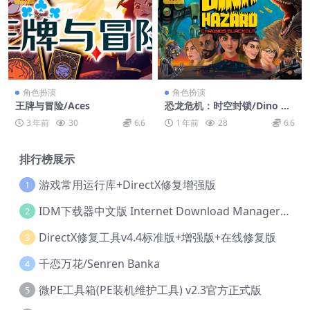
角色扮演
角色扮演
王牌与冒险/Aces
恐龙危机：时空封锁/Dino Ha
zard: Chronos Blackout
3 年前
30
6.6
1 年前
28
6.6
排行榜展示
游戏常用运行库+DirectX修复增强版
1
IDM下载器中文版 Internet Download Manager v6.42.36 IDM
2
DirectX修复工具v4.4标准版+增强版+在线修复版
3
千恋万花/Senren Banka
4
微PE工具箱(PE装机维护工具) v2.3官方正式版
5