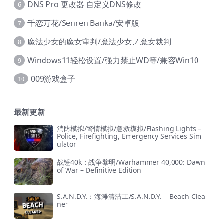
DNS Pro 更改器 自定义DNS修改
6
千恋万花/Senren Banka/安卓版
7
魔法少女的魔女审判/魔法少女ノ魔女裁判
8
Windows11轻松设置/强力禁止WD等/兼容Win10
9
009游戏盒子
10
最新更新
消防模拟/警情模拟/急救模拟/Flashing Lights –
Police, Firefighting, Emergency Services Sim
ulator
战锤40k：战争黎明/Warhammer 40,000: Dawn
of War – Definitive Edition
S.A.N.D.Y.：海滩清洁工/S.A.N.D.Y. – Beach Clea
ner