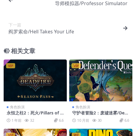
导师模拟器/Professor Simulator
下一篇
阎罗索命/Hell Takes Your Life
相关文章
VIP
VIP
角色扮演
角色扮演
永恒之柱2：死火/Pillars of E
守护者冒险2：废墟迷雾/Defe
ternity II: Deadfire
nder
1 年前
32
6.6
10 月前
30
6.6
VIP
VIP