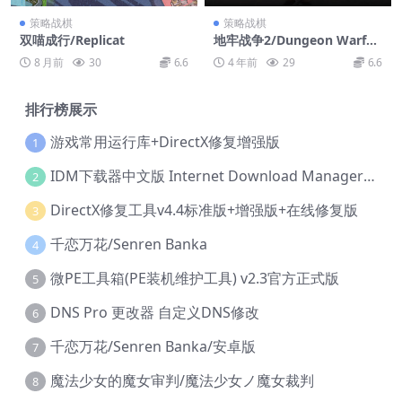
策略战棋
策略战棋
双喵成行/Replicat
地牢战争2/Dungeon Warfar
e 2
8 月前
30
6.6
4 年前
29
6.6
排行榜展示
游戏常用运行库+DirectX修复增强版
1
IDM下载器中文版 Internet Download Manager v6.42.36 IDM
2
DirectX修复工具v4.4标准版+增强版+在线修复版
3
千恋万花/Senren Banka
4
微PE工具箱(PE装机维护工具) v2.3官方正式版
5
DNS Pro 更改器 自定义DNS修改
6
千恋万花/Senren Banka/安卓版
7
魔法少女的魔女审判/魔法少女ノ魔女裁判
8