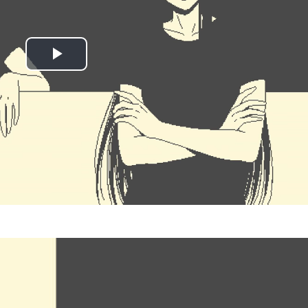
Play
Video