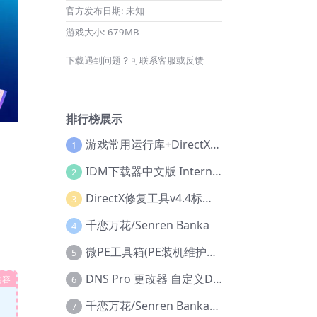
官方发布日期:
未知
游戏大小:
679MB
下载遇到问题？可联系客服或反馈
排行榜展示
游戏常用运行库+DirectX修复增强版
1
IDM下载器中文版 Internet Download Manager v6.42.36 IDM
2
DirectX修复工具v4.4标准版+增强版+在线修复版
3
千恋万花/Senren Banka
4
微PE工具箱(PE装机维护工具) v2.3官方正式版
5
DNS Pro 更改器 自定义DNS修改
内容
6
千恋万花/Senren Banka/安卓版
7