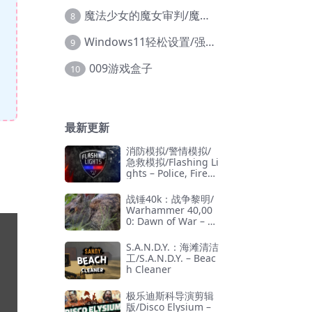
魔法少女的魔女审判/魔法少女ノ魔女裁判
8
Windows11轻松设置/强力禁止WD等/兼容Win10
9
009游戏盒子
10
最新更新
消防模拟/警情模拟/
急救模拟/Flashing Li
ghts – Police, Firefi
ghting, Emergency
Services Simulator
战锤40k：战争黎明/
Warhammer 40,00
0: Dawn of War – D
efinitive Edition
S.A.N.D.Y.：海滩清洁
工/S.A.N.D.Y. – Beac
h Cleaner
极乐迪斯科导演剪辑
版/Disco Elysium –