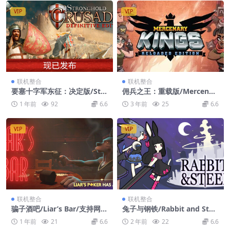
VIP
VIP
联机整合
联机整合
要塞十字军东征：决定版/Str
佣兵之王：重载版/Mercenar
onghold Crusader: Definiti
y Kings: Reloaded Edition/
1 年前
92
6.6
3 年前
25
6.6
ve Edition/支持网络联机
支持网络联机
VIP
VIP
联机整合
联机整合
骗子酒吧/Liar’s Bar/支持网络
兔子与钢铁/Rabbit and Stee
联机
l/支持网络联机
1 年前
21
6.6
2 年前
22
6.6