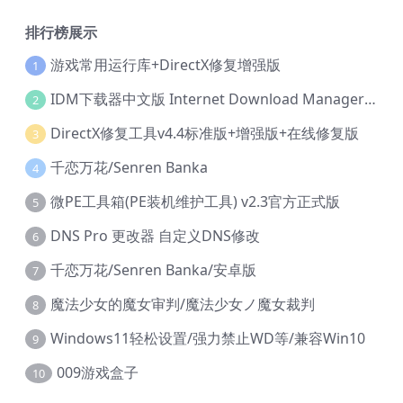
排行榜展示
游戏常用运行库+DirectX修复增强版
1
IDM下载器中文版 Internet Download Manager v6.42.36 IDM
2
DirectX修复工具v4.4标准版+增强版+在线修复版
3
千恋万花/Senren Banka
4
微PE工具箱(PE装机维护工具) v2.3官方正式版
5
DNS Pro 更改器 自定义DNS修改
6
千恋万花/Senren Banka/安卓版
7
魔法少女的魔女审判/魔法少女ノ魔女裁判
8
Windows11轻松设置/强力禁止WD等/兼容Win10
9
009游戏盒子
10