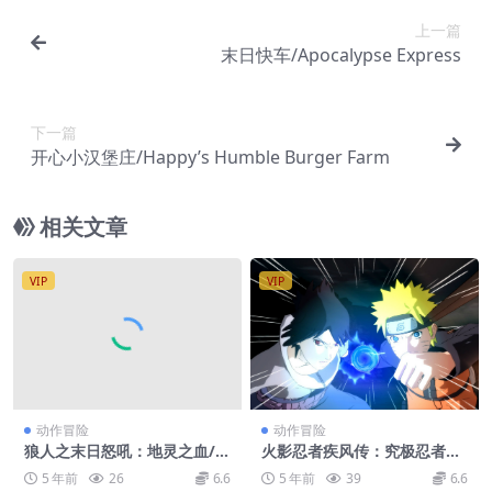
上一篇
末日快车/Apocalypse Express
下一篇
开心小汉堡庄/Happy’s Humble Burger Farm
相关文章
VIP
VIP
动作冒险
动作冒险
狼人之末日怒吼：地灵之血/W
火影忍者疾风传：究极忍者风
erewolf: The Apocalypse –
暴-革命/Naruto Shippuden:
5 年前
26
6.6
5 年前
39
6.6
Earthblood
Ultimate Ninja Storm Revo