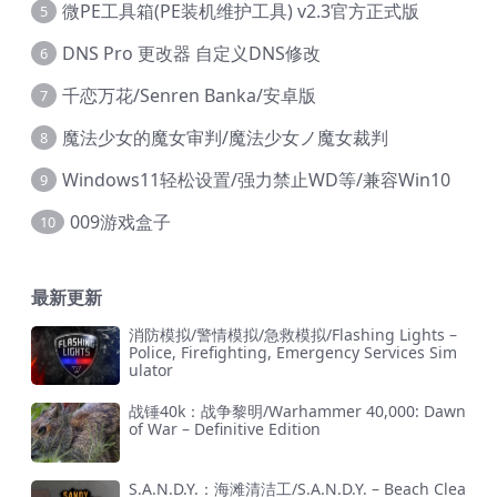
微PE工具箱(PE装机维护工具) v2.3官方正式版
5
DNS Pro 更改器 自定义DNS修改
6
千恋万花/Senren Banka/安卓版
7
魔法少女的魔女审判/魔法少女ノ魔女裁判
8
Windows11轻松设置/强力禁止WD等/兼容Win10
9
009游戏盒子
10
最新更新
消防模拟/警情模拟/急救模拟/Flashing Lights –
Police, Firefighting, Emergency Services Sim
ulator
战锤40k：战争黎明/Warhammer 40,000: Dawn
of War – Definitive Edition
S.A.N.D.Y.：海滩清洁工/S.A.N.D.Y. – Beach Clea