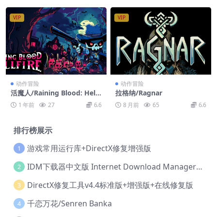
lution
VIP
VIP
动作冒险
动作冒险
活魔人/Raining Blood: Hell
拉格纳/Ragnar
fire
1 年前
27
6.6
8 月前
65
6.6
排行榜展示
游戏常用运行库+DirectX修复增强版
1
IDM下载器中文版 Internet Download Manager v6.42.36 IDM
2
DirectX修复工具v4.4标准版+增强版+在线修复版
3
千恋万花/Senren Banka
4