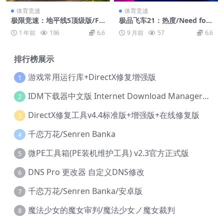
体育竞速
体育竞速
极限竞速：地平线5顶级版/Fo
极品飞车21：热度/Need for
rza Horizon 5 – Premium E
Speed Heat
1 年前
196
6.6
9 月前
57
6.6
dition
排行榜展示
游戏常用运行库+DirectX修复增强版
1
IDM下载器中文版 Internet Download Manager v6.42.36 IDM
2
DirectX修复工具v4.4标准版+增强版+在线修复版
3
千恋万花/Senren Banka
4
微PE工具箱(PE装机维护工具) v2.3官方正式版
5
DNS Pro 更改器 自定义DNS修改
6
千恋万花/Senren Banka/安卓版
7
魔法少女的魔女审判/魔法少女ノ魔女裁判
8