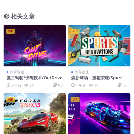
相关文章
VIP
VIP
体育竞速
体育竞速
复古驾驶/快驾技术/OutDrive
焕新球场：重塑荣耀/Sports:
Renovations
2 年前
24
6.6
1 年前
20
6.6
VIP
VIP