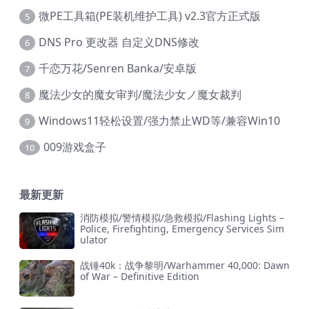
微PE工具箱(PE装机维护工具) v2.3官方正式版
5
DNS Pro 更改器 自定义DNS修改
6
千恋万花/Senren Banka/安卓版
7
魔法少女的魔女审判/魔法少女ノ魔女裁判
8
Windows11轻松设置/强力禁止WD等/兼容Win10
9
009游戏盒子
10
最新更新
消防模拟/警情模拟/急救模拟/Flashing Lights –
Police, Firefighting, Emergency Services Sim
ulator
战锤40k：战争黎明/Warhammer 40,000: Dawn
of War – Definitive Edition