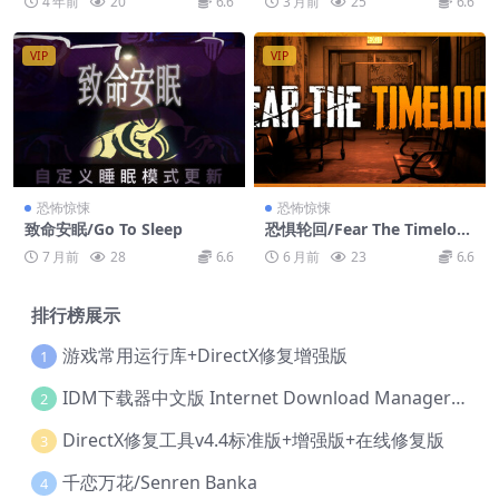
4 年前
20
6.6
3 月前
25
6.6
VIP
VIP
恐怖惊悚
恐怖惊悚
致命安眠/Go To Sleep
恐惧轮回/Fear The Timeloo
p
7 月前
28
6.6
6 月前
23
6.6
排行榜展示
游戏常用运行库+DirectX修复增强版
1
IDM下载器中文版 Internet Download Manager v6.42.36 IDM
2
DirectX修复工具v4.4标准版+增强版+在线修复版
3
千恋万花/Senren Banka
4