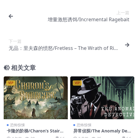
上一篇
增量激怒诱饵/Incremental Ragebait
下一篇
无品：里夫森的愤怒/Fretless – The Wrath of Riffs
on
相关文章
VIP
VIP
恐怖惊悚
恐怖惊悚
卡隆的阶梯/Charon’s Stairca
异常侦探/The Anomaly Det
se
ective