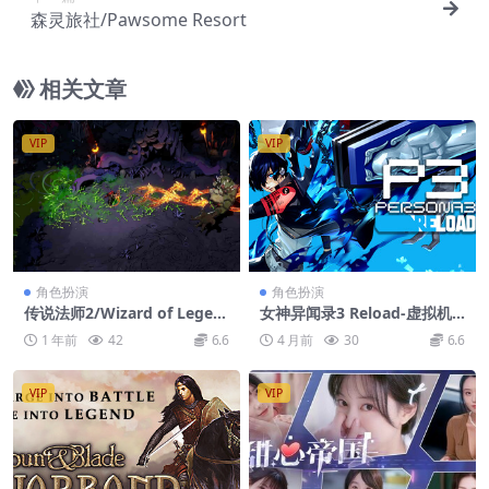
森灵旅社/Pawsome Resort
相关文章
VIP
VIP
角色扮演
角色扮演
传说法师2/Wizard of Legen
女神异闻录3 Reload-虚拟机
d 2
版/Persona 3 Reload HYPE
1 年前
42
6.6
4 月前
30
6.6
RVISOR
VIP
VIP