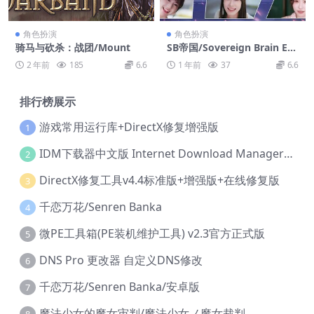
角色扮演
角色扮演
骑马与砍杀：战团/Mount
SB帝国/Sovereign Brain Em
pire
2 年前
185
6.6
1 年前
37
6.6
排行榜展示
游戏常用运行库+DirectX修复增强版
1
IDM下载器中文版 Internet Download Manager v6.42.36 IDM
2
DirectX修复工具v4.4标准版+增强版+在线修复版
3
千恋万花/Senren Banka
4
微PE工具箱(PE装机维护工具) v2.3官方正式版
5
DNS Pro 更改器 自定义DNS修改
6
千恋万花/Senren Banka/安卓版
7
魔法少女的魔女审判/魔法少女ノ魔女裁判
8