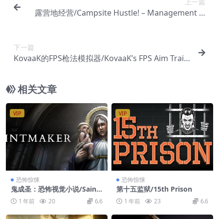
上一篇
露营地经营/Campsite Hustle! – Management Si
mulator
下一篇
KovaaK的FPS枪法模拟器/KovaaK’s FPS Aim Train
er
相关文章
VIP
VIP
恐怖惊悚
恐怖惊悚
鬼成圣：恐怖视觉小说/Saint
第十五监狱/15th Prison
Maker – Horror Visual Nov
1 年前
20
6.6
1 年前
23
6.6
el