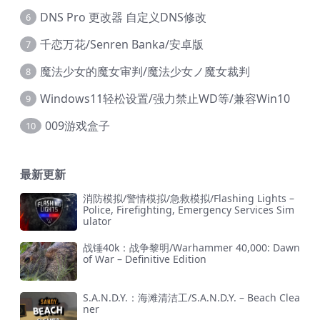
DNS Pro 更改器 自定义DNS修改
6
千恋万花/Senren Banka/安卓版
7
魔法少女的魔女审判/魔法少女ノ魔女裁判
8
Windows11轻松设置/强力禁止WD等/兼容Win10
9
009游戏盒子
10
最新更新
消防模拟/警情模拟/急救模拟/Flashing Lights –
Police, Firefighting, Emergency Services Sim
ulator
战锤40k：战争黎明/Warhammer 40,000: Dawn
of War – Definitive Edition
S.A.N.D.Y.：海滩清洁工/S.A.N.D.Y. – Beach Clea
ner