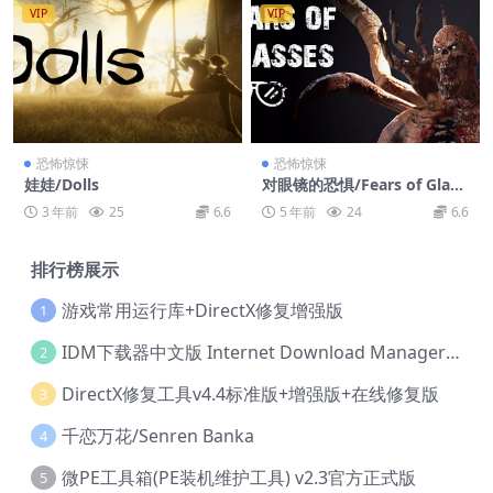
VIP
VIP
恐怖惊悚
恐怖惊悚
娃娃/Dolls
对眼镜的恐惧/Fears of Glass
es o-o
3 年前
25
6.6
5 年前
24
6.6
排行榜展示
游戏常用运行库+DirectX修复增强版
1
IDM下载器中文版 Internet Download Manager v6.42.36 IDM
2
DirectX修复工具v4.4标准版+增强版+在线修复版
3
千恋万花/Senren Banka
4
微PE工具箱(PE装机维护工具) v2.3官方正式版
5