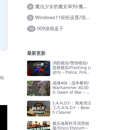
魔法少女的魔女审判/魔法少女ノ魔女裁判
8
Windows11轻松设置/强力禁止WD等/兼容Win10
9
009游戏盒子
10
最新更新
消防模拟/警情模拟/
急救模拟/Flashing Li
ghts – Police, Firefi
ghting, Emergency
间
Services Simulator
战锤40k：战争黎明/
Warhammer 40,00
0: Dawn of War – D
efinitive Edition
S.A.N.D.Y.：海滩清洁
工/S.A.N.D.Y. – Beac
h Cleaner
极乐迪斯科导演剪辑
版/Disco Elysium –