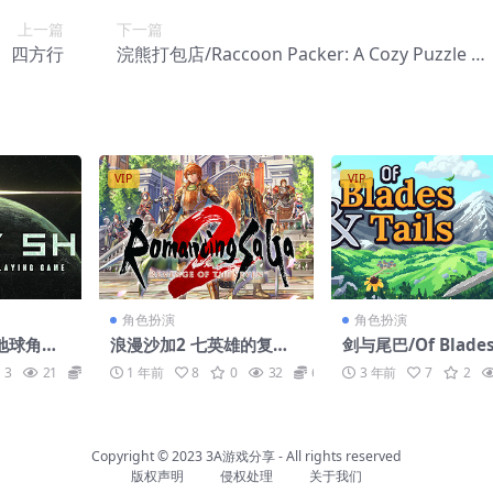
上一篇
下一篇
四方行
浣熊打包店/Raccoon Packer: A Cozy Puzzle G
me
VIP
VIP
角色扮演
角色扮演
地球角色
浪漫沙加2 七英雄的复仇/
剑与尾巴/Of Blade
Ship: A
Romancing SaGa 2: Re
3
21
6.6
1 年前
8
0
32
6.6
3 年前
7
2
e Playin
venge of the Seven
Copyright © 2023
3A游戏分享
- All rights reserved
版权声明
侵权处理
关于我们