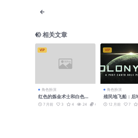
相关文章
VIP
VIP
角色扮演
角色扮演
红色的炼金术士和白色的
殖民地飞船：后
守护者 ～蕾斯莱莉娅娜的
扮演游戏/Colony 
7 月前
3
4
24
6.6
12 月前
7
炼金工房～/Atelier Resl
Post-Earth Rol
eriana: The Red Alche
g Game
mist