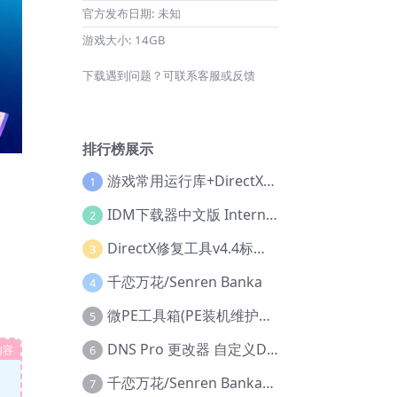
官方发布日期:
未知
游戏大小:
14GB
下载遇到问题？可联系客服或反馈
排行榜展示
游戏常用运行库+DirectX修复增强版
1
IDM下载器中文版 Internet Download Manager v6.42.36 IDM
2
DirectX修复工具v4.4标准版+增强版+在线修复版
3
千恋万花/Senren Banka
4
微PE工具箱(PE装机维护工具) v2.3官方正式版
5
DNS Pro 更改器 自定义DNS修改
内容
6
千恋万花/Senren Banka/安卓版
7