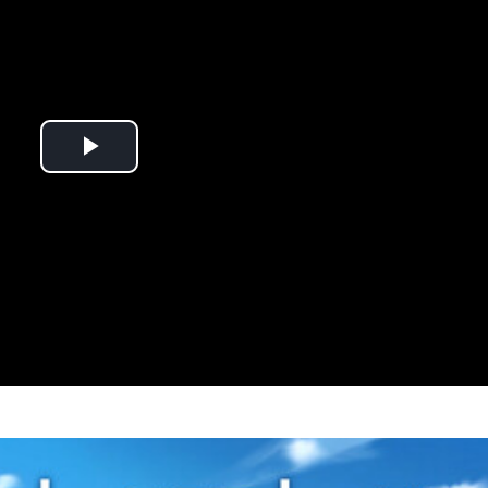
Play
Video