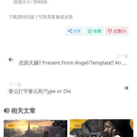
游戏大小:
504MB
下载遇到问题？可联系客服或反馈
分享
收藏
点赞(
5
)
上一篇
恋因天赐!! Present From Angel/Template!! An An
gel’s Gift
下一篇
要么打字要么死/Type or Die
相关文章
VIP
VIP