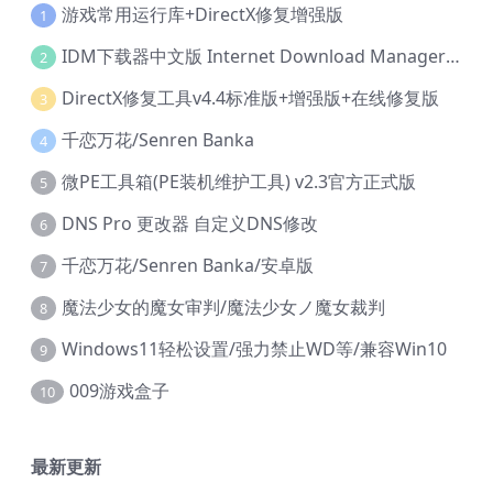
游戏常用运行库+DirectX修复增强版
1
IDM下载器中文版 Internet Download Manager v6.42.36 IDM
2
DirectX修复工具v4.4标准版+增强版+在线修复版
3
千恋万花/Senren Banka
4
微PE工具箱(PE装机维护工具) v2.3官方正式版
5
DNS Pro 更改器 自定义DNS修改
6
千恋万花/Senren Banka/安卓版
7
魔法少女的魔女审判/魔法少女ノ魔女裁判
8
Windows11轻松设置/强力禁止WD等/兼容Win10
9
009游戏盒子
10
最新更新