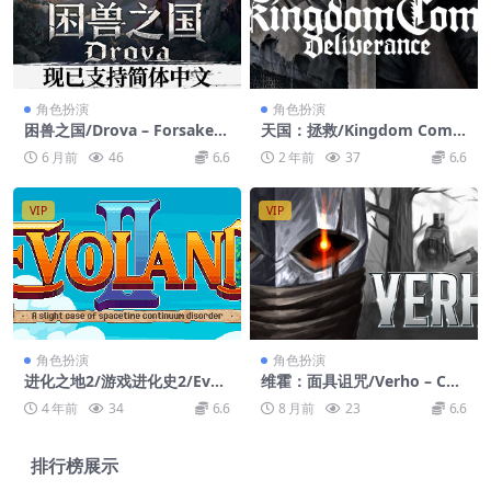
角色扮演
角色扮演
困兽之国/Drova – Forsaken
天国：拯救/Kingdom Come:
Kin
Deliverance
6 月前
46
6.6
2 年前
37
6.6
VIP
VIP
角色扮演
角色扮演
进化之地2/游戏进化史2/Evol
维霍：面具诅咒/Verho – Cur
and 2
se of Faces
4 年前
34
6.6
8 月前
23
6.6
排行榜展示