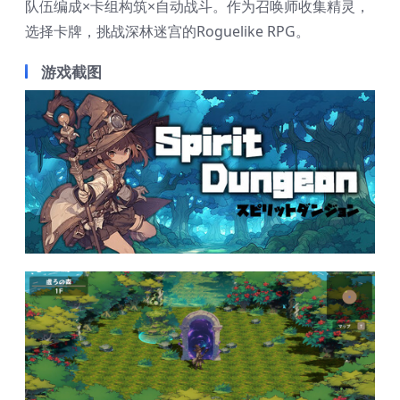
队伍编成×卡组构筑×自动战斗。作为召唤师收集精灵，
选择卡牌，挑战深林迷宫的Roguelike RPG。
游戏截图